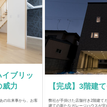
ハイブリッ
の威力
【完成】3階建てG
たあの出来事から、お客
弊社が手掛けた店舗付き2階建て
建ての新たなガレージハウスが完