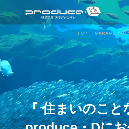
コ
ン
テ
ン
ツ
TOP
GARAGE HOU
へ
ス
キ
ッ
プ
『 住まいのこと
produce・Dに