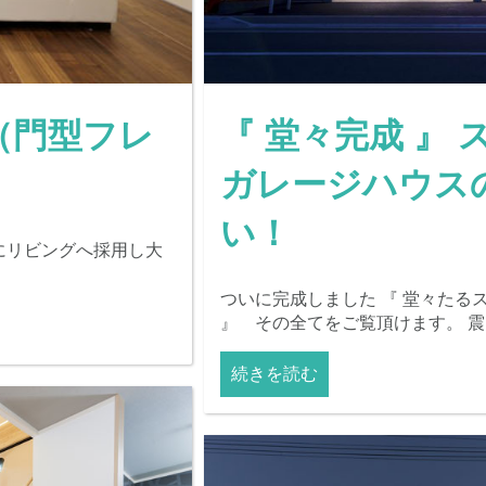
（門型フレ
『 堂々完成 』
ガレージハウス
い！
にリビングへ採用し大
ついに完成しました 『 堂々たる
』 その全てをご覧頂けます。 震
続きを読む