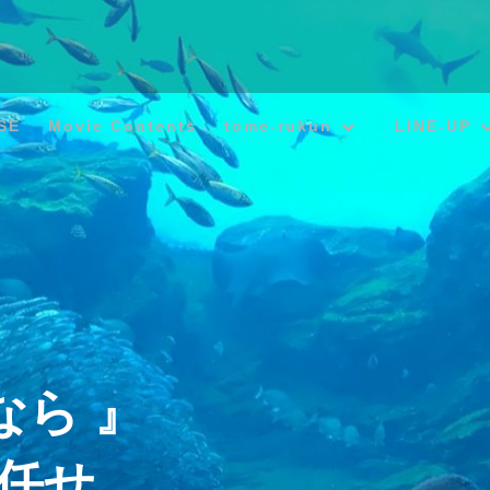
SE
Movie Contents
tome-rukun
LINE-UP
なら 』
お任せ